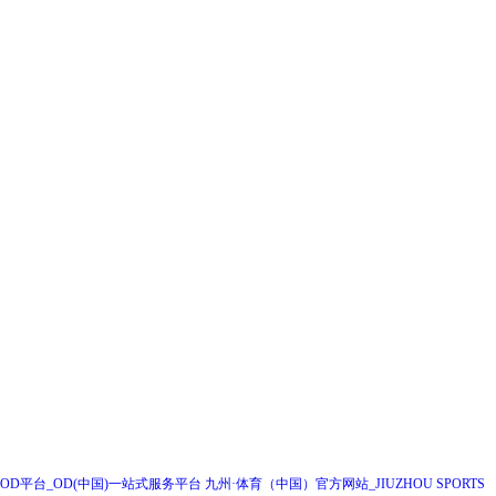
全国统一咨询热线
028-67697399
企业邮箱：RHGF888@163.COM
成都（总部）
地址：成都高新区吉泰一街99号1栋2单元23层2301号
邮编：610000
联系电话：028-67697399
企业邮箱：RHGF888@163.COM
OD平台_OD(中国)一站式服务平台
九州·体育（中国）官方网站_JIUZHOU SPORTS