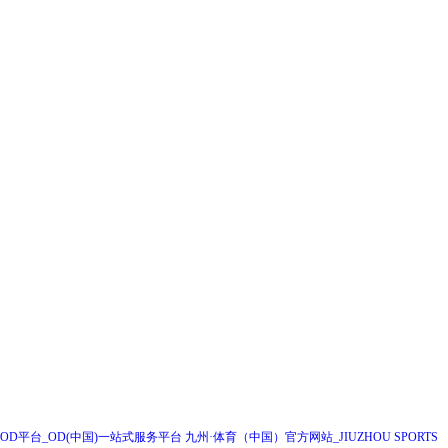
全国统一咨询热线
028-67697399
企业邮箱：RHGF888@163.COM
成都（总部）
地址：成都高新区吉泰一街99号1栋2单元23层2301号
邮编：610000
联系电话：028-67697399
企业邮箱：RHGF888@163.COM
OD平台_OD(中国)一站式服务平台
九州·体育（中国）官方网站_JIUZHOU SPORTS