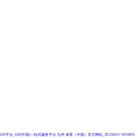
全国统一咨询热线
028-67697399
企业邮箱：RHGF888@163.COM
成都（总部）
地址：成都高新区吉泰一街99号1栋2单元23层2301号
邮编：610000
联系电话：028-67697399
企业邮箱：RHGF888@163.COM
OD平台_OD(中国)一站式服务平台
九州·体育（中国）官方网站_JIUZHOU SPORTS