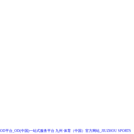
全国统一咨询热线
028-67697399
企业邮箱：RHGF888@163.COM
成都（总部）
地址：成都高新区吉泰一街99号1栋2单元23层2301号
邮编：610000
联系电话：028-67697399
企业邮箱：RHGF888@163.COM
OD平台_OD(中国)一站式服务平台
九州·体育（中国）官方网站_JIUZHOU SPORTS